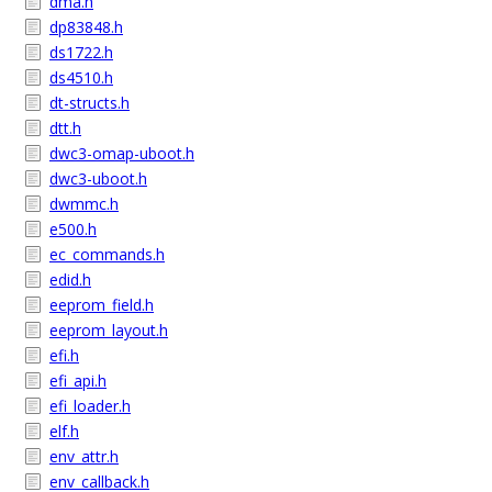
dma.h
dp83848.h
ds1722.h
ds4510.h
dt-structs.h
dtt.h
dwc3-omap-uboot.h
dwc3-uboot.h
dwmmc.h
e500.h
ec_commands.h
edid.h
eeprom_field.h
eeprom_layout.h
efi.h
efi_api.h
efi_loader.h
elf.h
env_attr.h
env_callback.h