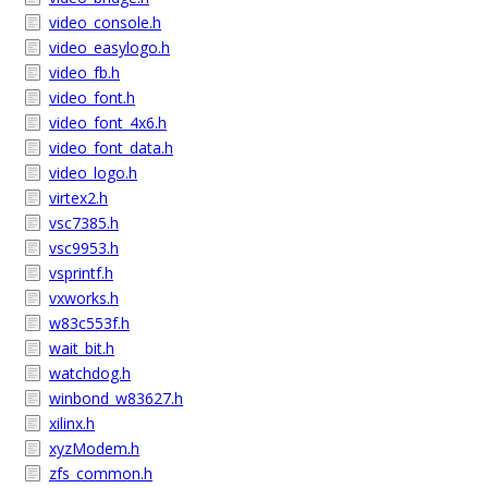
video_console.h
video_easylogo.h
video_fb.h
video_font.h
video_font_4x6.h
video_font_data.h
video_logo.h
virtex2.h
vsc7385.h
vsc9953.h
vsprintf.h
vxworks.h
w83c553f.h
wait_bit.h
watchdog.h
winbond_w83627.h
xilinx.h
xyzModem.h
zfs_common.h