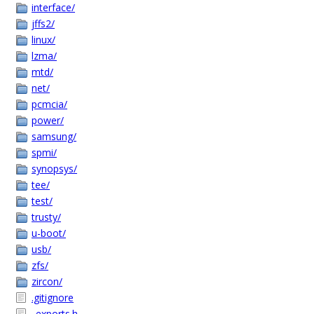
interface/
jffs2/
linux/
lzma/
mtd/
net/
pcmcia/
power/
samsung/
spmi/
synopsys/
tee/
test/
trusty/
u-boot/
usb/
zfs/
zircon/
.gitignore
_exports.h