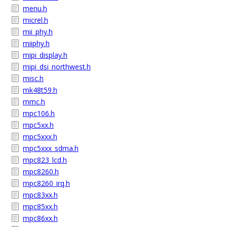
menu.h
micrel.h
mii_phy.h
miiphy.h
mipi_display.h
mipi_dsi_northwest.h
misc.h
mk48t59.h
mmc.h
mpc106.h
mpc5xx.h
mpc5xxx.h
mpc5xxx_sdma.h
mpc823_lcd.h
mpc8260.h
mpc8260_irq.h
mpc83xx.h
mpc85xx.h
mpc86xx.h