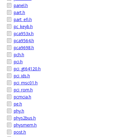
panel.h
part.h
part_efi.h
pc_keyb.h
pca953x.h
pca9564.h
pca9698.h
pch.h
pci.h
pci_gt64120.h
pci_ids.h
pci_msc01.h
pci_rom.h
pcmcia.h
pe.h
phy.h
phys2bus.h
physmem.h
post.h