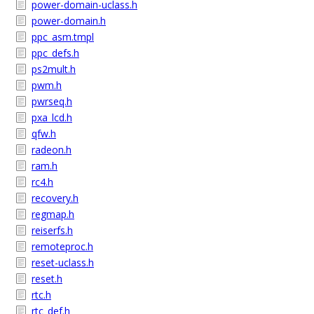
power-domain-uclass.h
power-domain.h
ppc_asm.tmpl
ppc_defs.h
ps2mult.h
pwm.h
pwrseq.h
pxa_lcd.h
qfw.h
radeon.h
ram.h
rc4.h
recovery.h
regmap.h
reiserfs.h
remoteproc.h
reset-uclass.h
reset.h
rtc.h
rtc_def.h