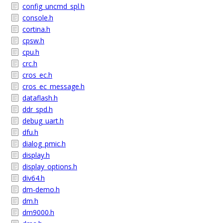
config_uncmd_spl.h
console.h
cortina.h
cpsw.h
cpu.h
crc.h
cros_ec.h
cros_ec_message.h
dataflash.h
ddr_spd.h
debug_uart.h
dfu.h
dialog_pmic.h
display.h
display_options.h
div64.h
dm-demo.h
dm.h
dm9000.h