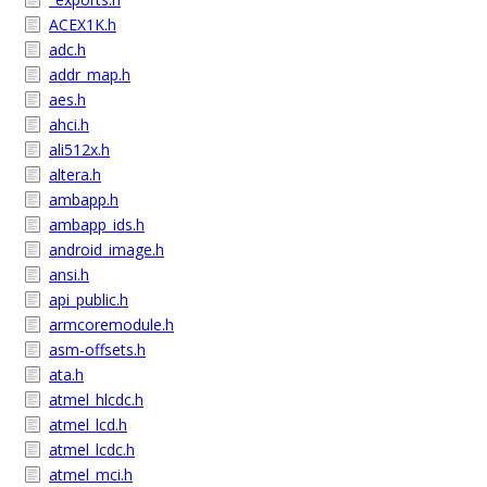
ACEX1K.h
adc.h
addr_map.h
aes.h
ahci.h
ali512x.h
altera.h
ambapp.h
ambapp_ids.h
android_image.h
ansi.h
api_public.h
armcoremodule.h
asm-offsets.h
ata.h
atmel_hlcdc.h
atmel_lcd.h
atmel_lcdc.h
atmel_mci.h