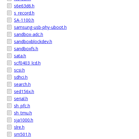
s6e63d6.h
s_record.h
SA-1100.h
samsung-usb-phy-uboot.h
sandbox-adc.h
sandboxblockdev.h
sandboxfs.h
sata.h
scf0403_lcd.h
scsi.h
sdhci.h
search.h
sed156x.h
serial.h
sh_pfc.h
sh_tmu.h
sja1000.h
slre.h
sm501.h