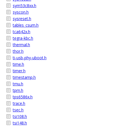
sym53c8xx.h
syscon.h
sysreset.h
tables_csum.h
tca642x.h
tegra-kbc.h
thermal.h
thor.h
ti-usb-phy-uboot.h
time.h
timer.h
timestamp.h
tmu.h
tpm.h
tps6586x.h
trace.h
tsec.h
tsi108.h
tsi148.h