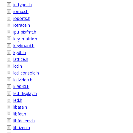
inttypes.h
iomux.h
ioports.h
iotrace.h
ipu_pixfmt.h
key_matrix.h
keyboard.h
kgdb.h
lattice.h
lcd.h
lcd_console.h
lcdvideo.h
ld9040.h
led-display.h
led.h
libata.h
libfdt.h
libfdt_env.h
libtizen.h