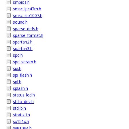
smbios.h
smsc_lpc47m.h
smsc_sio1007.h
sound.h
sparse_defs.h
sparse_format.h
spartan2.h
spartan3.h
spd.h
spd_sdram.h
spi.h
spi_flash.h
spl.h
splash.h
status_led.h
stdio_dev.h
stdlib.h
stratixII.h
sx151x.h
sy8106a.h