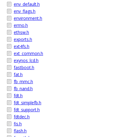
env_default.h
env_flags.h
environment.h
errno.h
ethsw.h
exports.h
ext4fs.h
ext_common.h
exynos_lcd.h
fastboot.h
fat.h
fb_mmc.h
fb_nand.h
fdt.h
fdt_simplefb.h
fdt_support.h
fdtdec.h
fis.h
flash.h