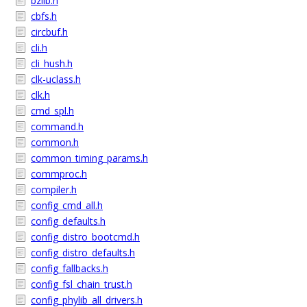
bzlib.h
cbfs.h
circbuf.h
cli.h
cli_hush.h
clk-uclass.h
clk.h
cmd_spl.h
command.h
common.h
common_timing_params.h
commproc.h
compiler.h
config_cmd_all.h
config_defaults.h
config_distro_bootcmd.h
config_distro_defaults.h
config_fallbacks.h
config_fsl_chain_trust.h
config_phylib_all_drivers.h