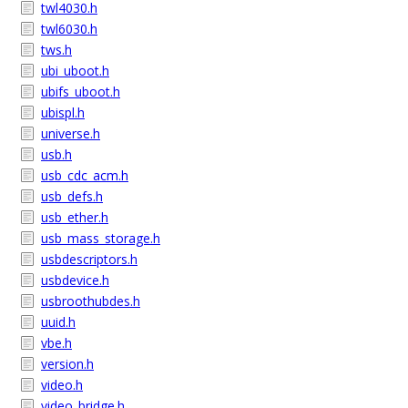
twl4030.h
twl6030.h
tws.h
ubi_uboot.h
ubifs_uboot.h
ubispl.h
universe.h
usb.h
usb_cdc_acm.h
usb_defs.h
usb_ether.h
usb_mass_storage.h
usbdescriptors.h
usbdevice.h
usbroothubdes.h
uuid.h
vbe.h
version.h
video.h
video_bridge.h