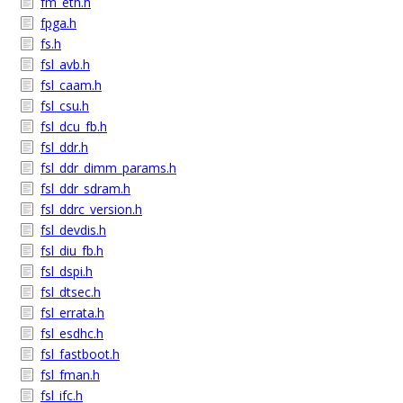
fm_eth.h
fpga.h
fs.h
fsl_avb.h
fsl_caam.h
fsl_csu.h
fsl_dcu_fb.h
fsl_ddr.h
fsl_ddr_dimm_params.h
fsl_ddr_sdram.h
fsl_ddrc_version.h
fsl_devdis.h
fsl_diu_fb.h
fsl_dspi.h
fsl_dtsec.h
fsl_errata.h
fsl_esdhc.h
fsl_fastboot.h
fsl_fman.h
fsl_ifc.h