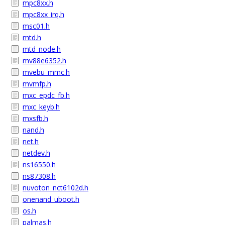
mpc8xx.h
mpc8xx_irq.h
msc01.h
mtd.h
mtd_node.h
mv88e6352.h
mvebu_mmc.h
mvmfp.h
mxc_epdc_fb.h
mxc_keyb.h
mxsfb.h
nand.h
net.h
netdev.h
ns16550.h
ns87308.h
nuvoton_nct6102d.h
onenand_uboot.h
os.h
palmas.h