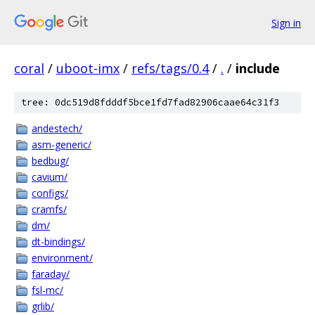
Sign in
coral
/
uboot-imx
/
refs/tags/0.4
/
.
/
include
tree: 0dc519d8fdddf5bce1fd7fad82906caae64c31f3
andestech/
asm-generic/
bedbug/
cavium/
configs/
cramfs/
dm/
dt-bindings/
environment/
faraday/
fsl-mc/
grlib/