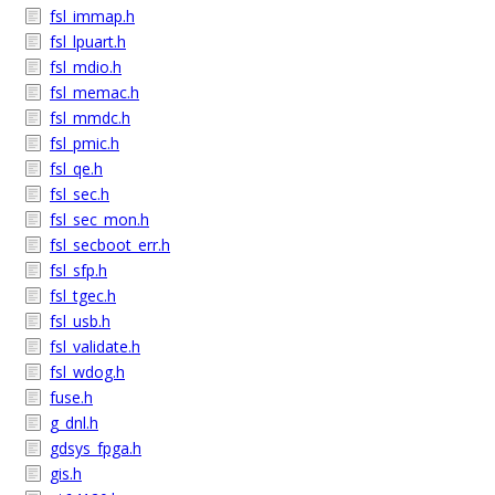
fsl_immap.h
fsl_lpuart.h
fsl_mdio.h
fsl_memac.h
fsl_mmdc.h
fsl_pmic.h
fsl_qe.h
fsl_sec.h
fsl_sec_mon.h
fsl_secboot_err.h
fsl_sfp.h
fsl_tgec.h
fsl_usb.h
fsl_validate.h
fsl_wdog.h
fuse.h
g_dnl.h
gdsys_fpga.h
gis.h