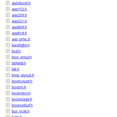
autoboot.h
axp152.h
axp209.h
axp221.h
axp809.h
axp818.h
axp_pmic.h
backlight.h
bcd.h
bios_emul.h
bitfield.h
blk.h
bmp_layout.h
bootcount.h
bootm.h
bootretry.h
bootstage.h
bouncebuf.h
bus_vcxk.h