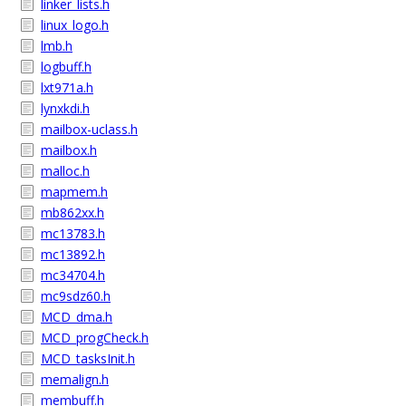
linker_lists.h
linux_logo.h
lmb.h
logbuff.h
lxt971a.h
lynxkdi.h
mailbox-uclass.h
mailbox.h
malloc.h
mapmem.h
mb862xx.h
mc13783.h
mc13892.h
mc34704.h
mc9sdz60.h
MCD_dma.h
MCD_progCheck.h
MCD_tasksInit.h
memalign.h
membuff.h