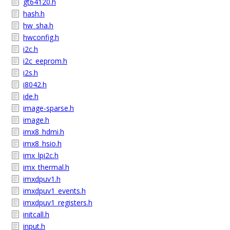
gt64120.h
hash.h
hw_sha.h
hwconfig.h
i2c.h
i2c_eeprom.h
i2s.h
i8042.h
ide.h
image-sparse.h
image.h
imx8_hdmi.h
imx8_hsio.h
imx_lpi2c.h
imx_thermal.h
imxdpuv1.h
imxdpuv1_events.h
imxdpuv1_registers.h
initcall.h
input.h