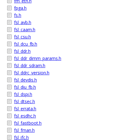
fm_eth.h
fpga.h
fs.h
fsl_avb.h
fsl_caam.h
fsl_csu.h
fsl_dcu_fb.h
fsl_ddr.h
fsl_ddr_dimm_params.h
fsl_ddr_sdram.h
fsl_ddrc_version.h
fsl_devdis.h
fsl_diu_fb.h
fsl_dspi.h
fsl_dtsec.h
fsl_errata.h
fsl_esdhc.h
fsl_fastboot.h
fsl_fman.h
fsl_ifc.h