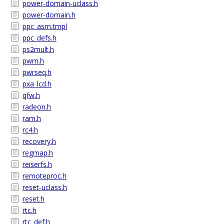
power-domain-uclass.h
power-domain.h
ppc_asm.tmpl
ppc_defs.h
ps2mult.h
pwm.h
pwrseq.h
pxa_lcd.h
qfw.h
radeon.h
ram.h
rc4.h
recovery.h
regmap.h
reiserfs.h
remoteproc.h
reset-uclass.h
reset.h
rtc.h
rtc_def.h