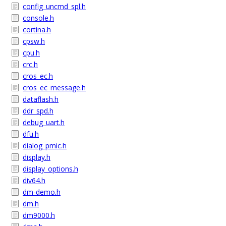
config_uncmd_spl.h
console.h
cortina.h
cpsw.h
cpu.h
crc.h
cros_ec.h
cros_ec_message.h
dataflash.h
ddr_spd.h
debug_uart.h
dfu.h
dialog_pmic.h
display.h
display_options.h
div64.h
dm-demo.h
dm.h
dm9000.h