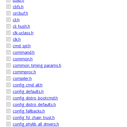
bzlib.h
cbfs.h
circbuf.h
cli.h
cli_hush.h
clk-uclass.h
clk.h
cmd_spl.h
command.h
common.h
common_timing_params.h
commproc.h
compiler.h
config_cmd_all.h
config_defaults.h
config_distro_bootcmd.h
config_distro_defaults.h
config_fallbacks.h
config_fsl_chain_trust.h
config_phylib_all_drivers.h