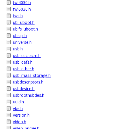
twl4030.h
twl6030.h
tws.h
ubi_uboot.h
ubifs_uboot.h
ubispl.h
universe.h
usb.h
usb_cdc_acm.h
usb_defs.h
usb_ether.h
usb_mass_storage.h
usbdescriptors.h
usbdevice.h
usbroothubdes.h
uuid.h
vbe.h
version.h
video.h
video_bridge.h