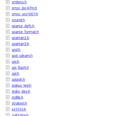
smbios.h
smsc_lpc47m.h
smsc_sio1007.h
sound.h
sparse_defs.h
sparse_format.h
spartan2.h
spartan3.h
spd.h
spd_sdram.h
spi.h
spi_flash.h
spl.h
splash.h
status_led.h
stdio_dev.h
stdlib.h
stratixII.h
sx151x.h
sy8106a.h