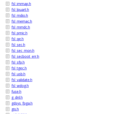
fsl_immap.h
fsl_lpuart.h
fsl_mdio.h
fsl_memac.h
fsl_mmdc.h
fsl_pmic.h
fsl_qe.h
fsl_sec.h
fsl_sec_mon.h
fsl_secboot_err.h
fsl_sfp.h
fsl_tgec.h
fsl_usb.h
fsl_validate.h
fsl_wdog.h
fuse.h
g_dnl.h
gdsys_fpga.h
gis.h