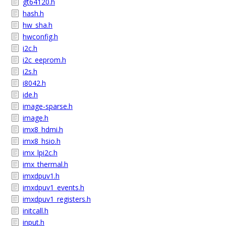
gt64120.h
hash.h
hw_sha.h
hwconfig.h
i2c.h
i2c_eeprom.h
i2s.h
i8042.h
ide.h
image-sparse.h
image.h
imx8_hdmi.h
imx8_hsio.h
imx_lpi2c.h
imx_thermal.h
imxdpuv1.h
imxdpuv1_events.h
imxdpuv1_registers.h
initcall.h
input.h