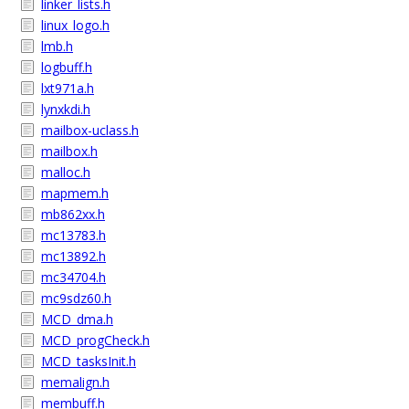
linker_lists.h
linux_logo.h
lmb.h
logbuff.h
lxt971a.h
lynxkdi.h
mailbox-uclass.h
mailbox.h
malloc.h
mapmem.h
mb862xx.h
mc13783.h
mc13892.h
mc34704.h
mc9sdz60.h
MCD_dma.h
MCD_progCheck.h
MCD_tasksInit.h
memalign.h
membuff.h