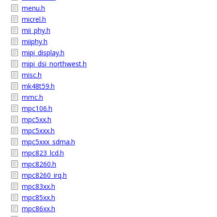
menu.h
micrel.h
mii_phy.h
miiphy.h
mipi_display.h
mipi_dsi_northwest.h
misc.h
mk48t59.h
mmc.h
mpc106.h
mpc5xx.h
mpc5xxx.h
mpc5xxx_sdma.h
mpc823_lcd.h
mpc8260.h
mpc8260_irq.h
mpc83xx.h
mpc85xx.h
mpc86xx.h