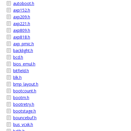
autoboot.h
axp152.h
axp209.h
axp221.h
axp809.h
axp818.h
axp_pmic.h
backlight.h
bcd.h
bios_emul.h
bitfield.h
blk.h
bmp_layout.h
bootcount.h
bootm.h
bootretry.h
bootstage.h
bouncebuf.h
bus_vcxk.h