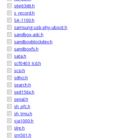
s6e63d6.h
s_record.h
SA-1100.h
samsung-usb-phy-uboot.h
sandbox-adc.h
sandboxblockdev.h
sandboxfs.h
sata.h
scf0403_lcd.h
scsi.h
sdhci.h
search.h
sed156x.h
serial.h
sh_pfc.h
sh_tmu.h
sja1000.h
slre.h
sm501.h