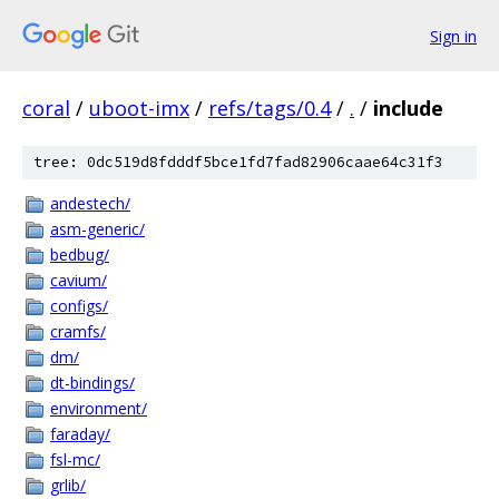
Sign in
coral
/
uboot-imx
/
refs/tags/0.4
/
.
/
include
tree: 0dc519d8fdddf5bce1fd7fad82906caae64c31f3
andestech/
asm-generic/
bedbug/
cavium/
configs/
cramfs/
dm/
dt-bindings/
environment/
faraday/
fsl-mc/
grlib/