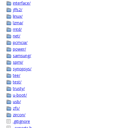
interface/
jffs2/
linux/
lzma/
mtd/
net/
pcmcia/
power/
samsung/
spmi/
synopsys/
tee/
test/
trusty/
u-boot/
usb/
zfs/
zircon/
.gitignore
_exports.h