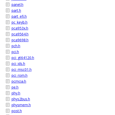
panel.h
part.h
part_efi.h
pc_keyb.h
pca953x.h
pca9564.h
pca9698.h
pch.h
pci.h
pci_gt64120.h
pci_ids.h
pci_msc01.h
pci_rom.h
pcmcia.h
pe.h
phy.h
phys2bus.h
physmem.h
post.h