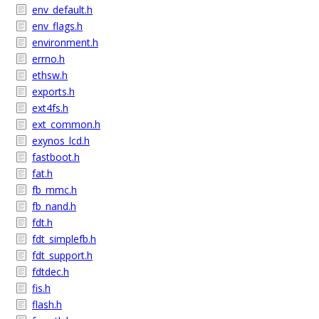
env_default.h
env_flags.h
environment.h
errno.h
ethsw.h
exports.h
ext4fs.h
ext_common.h
exynos_lcd.h
fastboot.h
fat.h
fb_mmc.h
fb_nand.h
fdt.h
fdt_simplefb.h
fdt_support.h
fdtdec.h
fis.h
flash.h