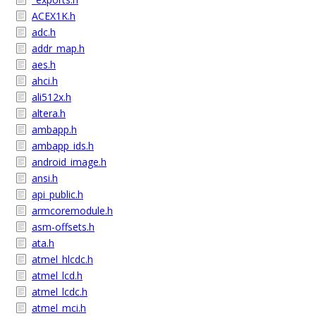
ACEX1K.h
adc.h
addr_map.h
aes.h
ahci.h
ali512x.h
altera.h
ambapp.h
ambapp_ids.h
android_image.h
ansi.h
api_public.h
armcoremodule.h
asm-offsets.h
ata.h
atmel_hlcdc.h
atmel_lcd.h
atmel_lcdc.h
atmel_mci.h