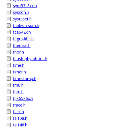
sym53c8xx.h
syscon.h
sysreset.h
tables_csum.h
tca642x.h
tegra-kbc.h
thermal.h
thor.h
ti-usb-phy-uboot.h
time.h
timer.h
timestamp.h
tmu.h
tpm.h
tps6586x.h
trace.h
tsec.h
tsi108.h
tsi148.h