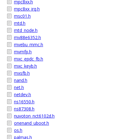
mpc8xx.h
mpc8xx_irq.h
msc01.h
mtd.h
mtd_node.h
mv88e6352.h
mvebu_mmc.h
mvmfp.h
mxc_epdc_fb.h
mxc_keyb.h
mxsfb.h
nand.h
net.h
netdev.h
ns16550.h
ns87308.h
nuvoton_nct6102d.h
onenand_uboot.h
os.h
palmas.h