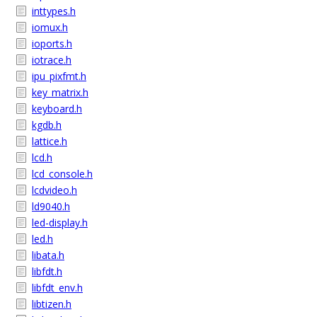
inttypes.h
iomux.h
ioports.h
iotrace.h
ipu_pixfmt.h
key_matrix.h
keyboard.h
kgdb.h
lattice.h
lcd.h
lcd_console.h
lcdvideo.h
ld9040.h
led-display.h
led.h
libata.h
libfdt.h
libfdt_env.h
libtizen.h