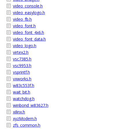
video_console.h
video_easylogo.h
video_fb.h
video_font.h
video_font_4x6.h
video_font_data.h
video_logo.h
virtex2.h
vsc7385.h
vsc9953.h
vsprintf.h
vxworks.h
w83c553f.h
wait_bit.h
watchdog.h
winbond_w83627.h
xilinx.h
xyzModem.h
zfs_common.h