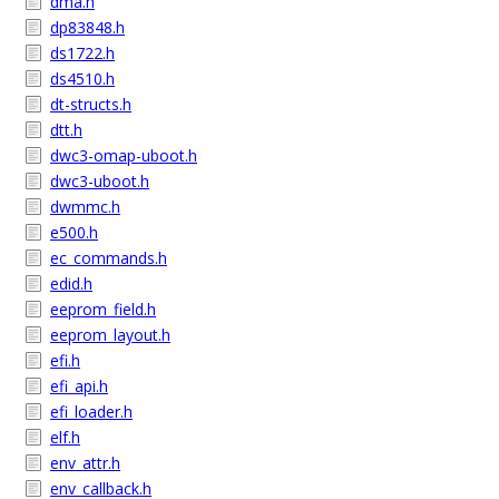
dma.h
dp83848.h
ds1722.h
ds4510.h
dt-structs.h
dtt.h
dwc3-omap-uboot.h
dwc3-uboot.h
dwmmc.h
e500.h
ec_commands.h
edid.h
eeprom_field.h
eeprom_layout.h
efi.h
efi_api.h
efi_loader.h
elf.h
env_attr.h
env_callback.h