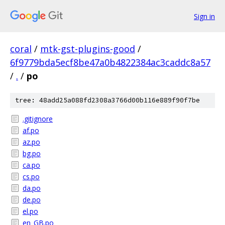
Sign in
coral
/
mtk-gst-plugins-good
/
6f9779bda5ecf8be47a0b4822384ac3caddc8a57
/
.
/
po
tree: 48add25a088fd2308a3766d00b116e889f90f7be
.gitignore
af.po
az.po
bg.po
ca.po
cs.po
da.po
de.po
el.po
en_GB.po