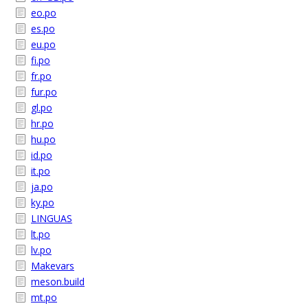
eo.po
es.po
eu.po
fi.po
fr.po
fur.po
gl.po
hr.po
hu.po
id.po
it.po
ja.po
ky.po
LINGUAS
lt.po
lv.po
Makevars
meson.build
mt.po