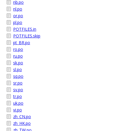
nb.po
nl.po
or.po
pl.po
POTFILES.in
POTFILES.skip
pt_BR.po
ro.po
ru.po
sk.po
sl.po
sq.po
sr.po
sv.po
tr.po
uk.po
vi.po
zh_CN.po
zh_HK.po
zh_TW.po