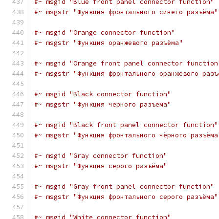
#~ msgid "Blue front panel connector function"
#~ msgstr "Функция фронтального синего разъёма"
#~ msgid "Orange connector function"
#~ msgstr "Функция оранжевого разъёма"
#~ msgid "Orange front panel connector function
#~ msgstr "Функция фронтального оранжевого разъ
#~ msgid "Black connector function"
#~ msgstr "Функция чёрного разъёма"
#~ msgid "Black front panel connector function"
#~ msgstr "Функция фронтального чёрного разъёма
#~ msgid "Gray connector function"
#~ msgstr "Функция серого разъёма"
#~ msgid "Gray front panel connector function"
#~ msgstr "Функция фронтального серого разъёма"
#~ msgid "White connector function"