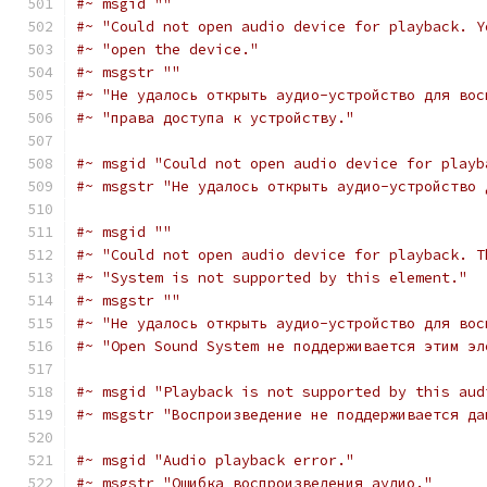
#~ msgid ""
#~ "Could not open audio device for playback. Y
#~ "open the device."
#~ msgstr ""
#~ "Не удалось открыть аудио-устройство для вос
#~ "права доступа к устройству."
#~ msgid "Could not open audio device for playb
#~ msgstr "Не удалось открыть аудио-устройство 
#~ msgid ""
#~ "Could not open audio device for playback. T
#~ "System is not supported by this element."
#~ msgstr ""
#~ "Не удалось открыть аудио-устройство для вос
#~ "Open Sound System не поддерживается этим эл
#~ msgid "Playback is not supported by this aud
#~ msgstr "Воспроизведение не поддерживается да
#~ msgid "Audio playback error."
#~ msgstr "Ошибка воспроизведения аудио."