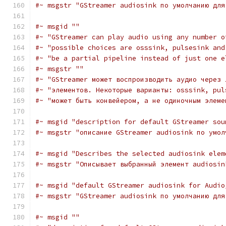
#~ msgstr "GStreamer audiosink по умолчанию для
#~ msgid ""
#~ "GStreamer can play audio using any number o
#~ "possible choices are osssink, pulsesink and
#~ "be a partial pipeline instead of just one e
#~ msgstr ""
#~ "GStreamer может воспроизводить аудио через 
#~ "элементов. Некоторые варианты: osssink, pul
#~ "может быть конвейером, а не одиночным элеме
#~ msgid "description for default GStreamer sou
#~ msgstr "описание GStreamer audiosink по умол
#~ msgid "Describes the selected audiosink elem
#~ msgstr "Описывает выбранный элемент audiosin
#~ msgid "default GStreamer audiosink for Audio
#~ msgstr "GStreamer audiosink по умолчанию для
#~ msgid ""