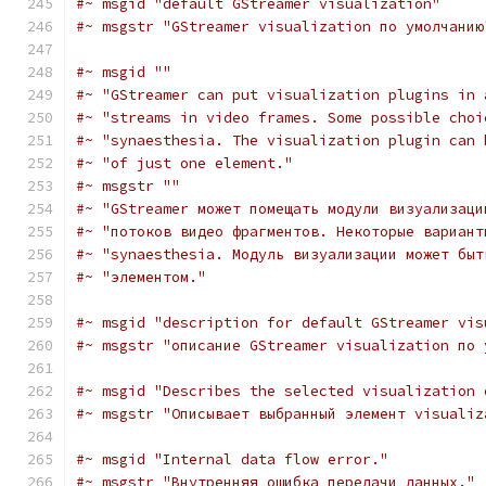
#~ msgid "default GStreamer visualization"
#~ msgstr "GStreamer visualization по умолчанию
#~ msgid ""
#~ "GStreamer can put visualization plugins in 
#~ "streams in video frames. Some possible choi
#~ "synaesthesia. The visualization plugin can 
#~ "of just one element."
#~ msgstr ""
#~ "GStreamer может помещать модули визуализаци
#~ "потоков видео фрагментов. Некоторые вариант
#~ "synaesthesia. Модуль визуализации может быт
#~ "элементом."
#~ msgid "description for default GStreamer vis
#~ msgstr "описание GStreamer visualization по 
#~ msgid "Describes the selected visualization 
#~ msgstr "Описывает выбранный элемент visualiz
#~ msgid "Internal data flow error."
#~ msgstr "Внутренняя ошибка передачи данных."