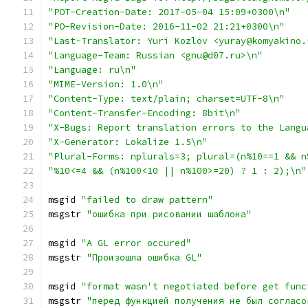
"POT-Creation-Date: 2017-05-04 15:09+0300\n"
"PO-Revision-Date: 2016-11-02 21:21+0300\n"
"Last-Translator: Yuri Kozlov <yuray@komyakino.
"Language-Team: Russian <gnu@d07.ru>\n"
"Language: ru\n"
"MIME-Version: 1.0\n"
"Content-Type: text/plain; charset=UTF-8\n"
"Content-Transfer-Encoding: 8bit\n"
"X-Bugs: Report translation errors to the Langu
"X-Generator: Lokalize 1.5\n"
"Plural-Forms: nplurals=3; plural=(n%10==1 && n
"%10<=4 && (n%100<10 || n%100>=20) ? 1 : 2);\n"
msgid 
"failed to draw pattern"
msgstr 
"ошибка при рисовании шаблона"
msgid 
"A GL error occured"
msgstr 
"Произошла ошибка GL"
msgid 
"format wasn't negotiated before get func
msgstr 
"перед функцией получения не был согласо