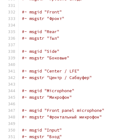
#~ msgid "Front"
#~ msgstr "Фронт"
#~ msgid "Rear"
#~ msgstr "Тыл"
#~ msgid "Side"
#~ msgstr "Боковые"
#~ msgid "Center / LFE"
#~ msgstr "Центр / Сабвуфер"
#~ msgid "Microphone"
#~ msgstr "Микрофон"
#~ msgid "Front panel microphone"
#~ msgstr "Фронтальный микрофон"
#~ msgid "Input"
#~ msgstr "Вход"