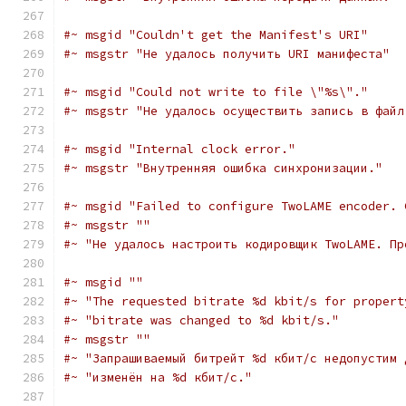
#~ msgid "Couldn't get the Manifest's URI"
#~ msgstr "Не удалось получить URI манифеста"
#~ msgid "Could not write to file \"%s\"."
#~ msgstr "Не удалось осуществить запись в файл
#~ msgid "Internal clock error."
#~ msgstr "Внутренняя ошибка синхронизации."
#~ msgid "Failed to configure TwoLAME encoder. 
#~ msgstr ""
#~ "Не удалось настроить кодировщик TwoLAME. Пр
#~ msgid ""
#~ "The requested bitrate %d kbit/s for propert
#~ "bitrate was changed to %d kbit/s."
#~ msgstr ""
#~ "Запрашиваемый битрейт %d кбит/с недопустим 
#~ "изменён на %d кбит/с."