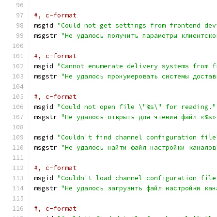
#, c-format
msgid 
"Could not get settings from frontend dev
msgstr 
"Не удалось получить параметры клиентско
#, c-format
msgid 
"Cannot enumerate delivery systems from f
msgstr 
"Не удалось пронумеровать системы достав
#, c-format
msgid 
"Could not open file \"%s\" for reading."
msgstr 
"Не удалось открыть для чтения файл «%s»
msgid 
"Couldn't find channel configuration file
msgstr 
"Не удалось найти файл настройки каналов
#, c-format
msgid 
"Couldn't load channel configuration file
msgstr 
"Не удалось загрузить файл настройки кан
#, c-format