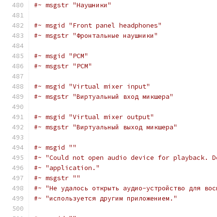
#~ msgstr "Наушники"
#~ msgid "Front panel headphones"
#~ msgstr "Фронтальные наушники"
#~ msgid "PCM"
#~ msgstr "PCM"
#~ msgid "Virtual mixer input"
#~ msgstr "Виртуальный вход микшера"
#~ msgid "Virtual mixer output"
#~ msgstr "Виртуальный выход микшера"
#~ msgid ""
#~ "Could not open audio device for playback. D
#~ "application."
#~ msgstr ""
#~ "Не удалось открыть аудио-устройство для вос
#~ "используется другим приложением."