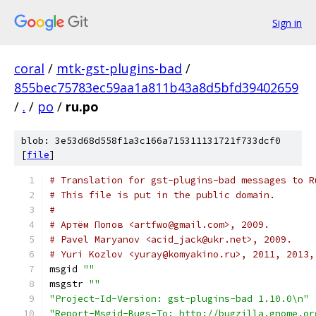
Sign in
coral
/
mtk-gst-plugins-bad
/
855bec75783ec59aa1a811b43a8d5bfd39402659
/
.
/
po
/
ru.po
blob: 3e53d68d558f1a3c166a715311131721f733dcf0
[
file
]
# Translation for gst-plugins-bad messages to R
# This file is put in the public domain.
#
# Артём Попов <artfwo@gmail.com>, 2009.
# Pavel Maryanov <acid_jack@ukr.net>, 2009.
# Yuri Kozlov <yuray@komyakino.ru>, 2011, 2013,
msgid 
""
msgstr 
""
"Project-Id-Version: gst-plugins-bad 1.10.0\n"
"Report-Msgid-Bugs-To: http://bugzilla.gnome.or