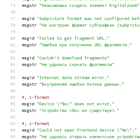
msgstr 
"Невозможно создать элемент Digitalzoom"
msgid 
"Subpicture format was not configured bef
msgstr 
"Не настроен формат субграфики (subpictu
msgid 
"Failed to get fragment URL."
msgstr 
"Ошибка при получении URL фрагмента."
msgid 
"Couldn't download fragments"
msgstr 
"Не удалось скачать фрагменты"
msgid 
"Internal data stream error."
msgstr 
"Внутренняя ошибка потока данных."
#, c-format
msgid 
"Device \"%s\" does not exist."
msgstr 
"Устройство «%s» не существует."
#, c-format
msgid 
"Could not open frontend device \"%s\"."
msgstr 
"Не удалось открыть клиентское устройств