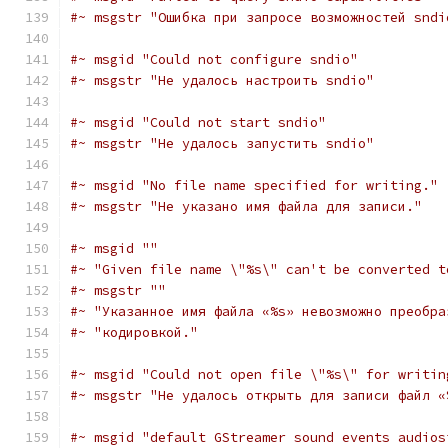
#~ msgstr "Ошибка при запросе возможностей sndi
#~ msgid "Could not configure sndio"
#~ msgstr "Не удалось настроить sndio"
#~ msgid "Could not start sndio"
#~ msgstr "Не удалось запустить sndio"
#~ msgid "No file name specified for writing."
#~ msgstr "Не указано имя файла для записи."
#~ msgid ""
#~ "Given file name \"%s\" can't be converted t
#~ msgstr ""
#~ "Указанное имя файла «%s» невозможно преобра
#~ "кодировкой."
#~ msgid "Could not open file \"%s\" for writin
#~ msgstr "Не удалось открыть для записи файл «
#~ msgid "default GStreamer sound events audios