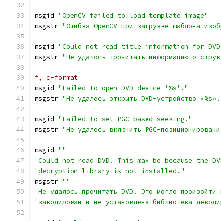
msgid 
"OpenCV failed to load template image"
msgstr 
"Ошибка OpenCV при загрузке шаблона изоб
msgid 
"Could not read title information for DVD
msgstr 
"Не удалось прочитать информацию о струк
#, c-format
msgid 
"Failed to open DVD device '%s'."
msgstr 
"Не удалось открыть DVD-устройство «%s».
msgid 
"Failed to set PGC based seeking."
msgstr 
"Не удалось включить PGC-позиционировани
msgid 
""
"Could not read DVD. This may be because the DV
"decryption library is not installed."
msgstr 
""
"Не удалось прочитать DVD. Это могло произойти 
"закодирован и не установлена библиотека декоди