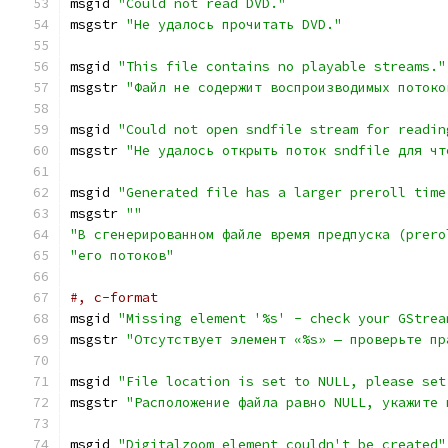
msgid 
"Could not read DVD."
msgstr 
"Не удалось прочитать DVD."
msgid 
"This file contains no playable streams."
msgstr 
"Файл не содержит воспроизводимых потоко
msgid 
"Could not open sndfile stream for readin
msgstr 
"Не удалось открыть поток sndfile для чт
msgid 
"Generated file has a larger preroll time
msgstr 
""
"В сгенерированном файле время предпуска (prero
"его потоков"
#, c-format
msgid 
"Missing element '%s' - check your GStrea
msgstr 
"Отсутствует элемент «%s» — проверьте пр
msgid 
"File location is set to NULL, please set
msgstr 
"Расположение файла равно NULL, укажите 
msgid 
"Digitalzoom element couldn't be created"