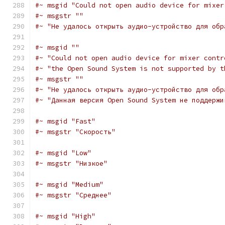
#~ msgid "Could not open audio device for mixer
#~ msgstr ""
#~ "Не удалось открыть аудио-устройство для обр
#~ msgid ""
#~ "Could not open audio device for mixer contr
#~ "the Open Sound System is not supported by t
#~ msgstr ""
#~ "Не удалось открыть аудио-устройство для обр
#~ "Данная версия Open Sound System не поддержи
#~ msgid "Fast"
#~ msgstr "Скорость"
#~ msgid "Low"
#~ msgstr "Низкое"
#~ msgid "Medium"
#~ msgstr "Среднее"
#~ msgid "High"