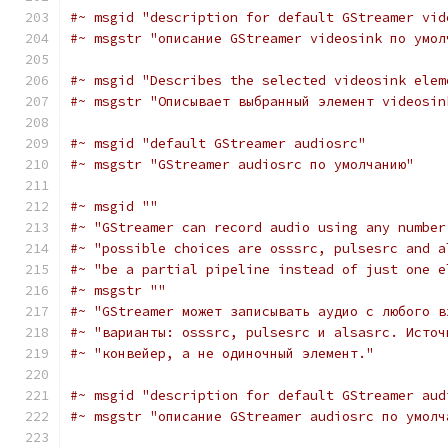
#~ msgid "description for default GStreamer vid
#~ msgstr "описание GStreamer videosink по умол
#~ msgid "Describes the selected videosink elem
#~ msgstr "Описывает выбранный элемент videosin
#~ msgid "default GStreamer audiosrc"
#~ msgstr "GStreamer audiosrc по умолчанию"
#~ msgid ""
#~ "GStreamer can record audio using any number
#~ "possible choices are osssrc, pulsesrc and a
#~ "be a partial pipeline instead of just one e
#~ msgstr ""
#~ "GStreamer может записывать аудио с любого в
#~ "варианты: osssrc, pulsesrc и alsasrc. Источ
#~ "конвейер, а не одиночный элемент."
#~ msgid "description for default GStreamer aud
#~ msgstr "описание GStreamer audiosrc по умолч