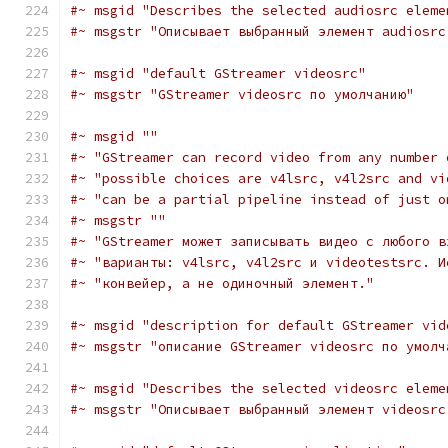
#~ msgid "Describes the selected audiosrc eleme
#~ msgstr "Описывает выбранный элемент audiosrc
#~ msgid "default GStreamer videosrc"
#~ msgstr "GStreamer videosrc по умолчанию"
#~ msgid ""
#~ "GStreamer can record video from any number 
#~ "possible choices are v4lsrc, v4l2src and vi
#~ "can be a partial pipeline instead of just o
#~ msgstr ""
#~ "GStreamer может записывать видео с любого в
#~ "варианты: v4lsrc, v4l2src и videotestsrc. И
#~ "конвейер, а не одиночный элемент."
#~ msgid "description for default GStreamer vid
#~ msgstr "описание GStreamer videosrc по умолч
#~ msgid "Describes the selected videosrc eleme
#~ msgstr "Описывает выбранный элемент videosrc