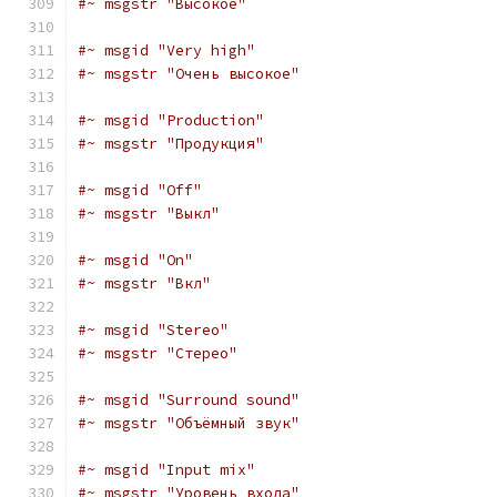
#~ msgstr "Высокое"
#~ msgid "Very high"
#~ msgstr "Очень высокое"
#~ msgid "Production"
#~ msgstr "Продукция"
#~ msgid "Off"
#~ msgstr "Выкл"
#~ msgid "On"
#~ msgstr "Вкл"
#~ msgid "Stereo"
#~ msgstr "Стерео"
#~ msgid "Surround sound"
#~ msgstr "Объёмный звук"
#~ msgid "Input mix"
#~ msgstr "Уровень входа"