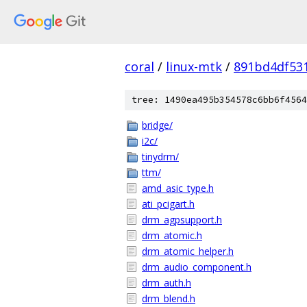
coral
/
linux-mtk
/
891bd4df53
tree: 1490ea495b354578c6bb6f4564
bridge/
i2c/
tinydrm/
ttm/
amd_asic_type.h
ati_pcigart.h
drm_agpsupport.h
drm_atomic.h
drm_atomic_helper.h
drm_audio_component.h
drm_auth.h
drm_blend.h