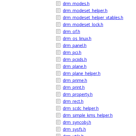
drm_modes.h
drm_modeset_helper.h
drm_modeset_helper_vtables.h
drm_modeset_lock.h
drm_of.h
drm_os_linux.h
drm_panel.h
drm_pci.h
drm_pciids.h
drm_plane.h
drm_plane_helper.h
drm_prime.h
drm_print.h
drm_property.h
drm_rect.h
drm_scdc_helper.h
drm_simple_kms_helper.h
drm_syncobj.h
drm_sysfs.h