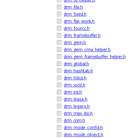
drm_file.h
drm_fixed.h
drm_flip_work.h
drm_fourcc.h
drm_framebuffer.h
drm_gem.h
drm_gem_cma_helper.h
drm_gem_framebuffer_helper.h
drm_global.h
drm_hashtab.h
drm_hdcp.h
drm_ioctl.h
drm_irq.h
drm_lease.h
drm_legacy.h
drm_mipi_dsi.h
drm_mm.h
drm_mode_config.h
drm_mode_object.h