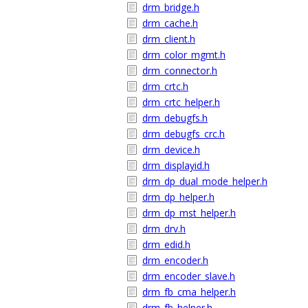
drm_bridge.h
drm_cache.h
drm_client.h
drm_color_mgmt.h
drm_connector.h
drm_crtc.h
drm_crtc_helper.h
drm_debugfs.h
drm_debugfs_crc.h
drm_device.h
drm_displayid.h
drm_dp_dual_mode_helper.h
drm_dp_helper.h
drm_dp_mst_helper.h
drm_drv.h
drm_edid.h
drm_encoder.h
drm_encoder_slave.h
drm_fb_cma_helper.h
drm_fb_helper.h