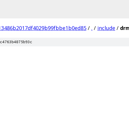
13486b2017df4029b99fbbe1b0ed85
/
.
/
include
/
dr
c4763b4875b93c