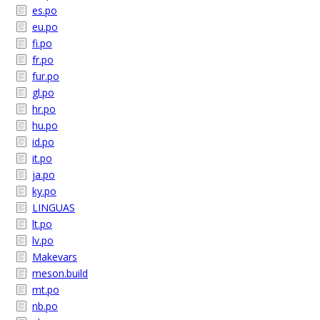
es.po
eu.po
fi.po
fr.po
fur.po
gl.po
hr.po
hu.po
id.po
it.po
ja.po
ky.po
LINGUAS
lt.po
lv.po
Makevars
meson.build
mt.po
nb.po