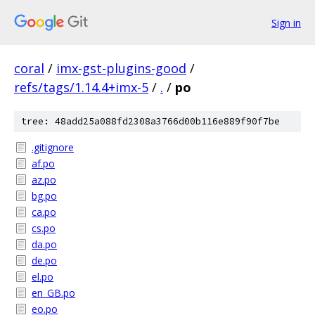
Sign in
coral
/
imx-gst-plugins-good
/
refs/tags/1.14.4+imx-5
/
.
/
po
tree: 48add25a088fd2308a3766d00b116e889f90f7be
.gitignore
af.po
az.po
bg.po
ca.po
cs.po
da.po
de.po
el.po
en_GB.po
eo.po