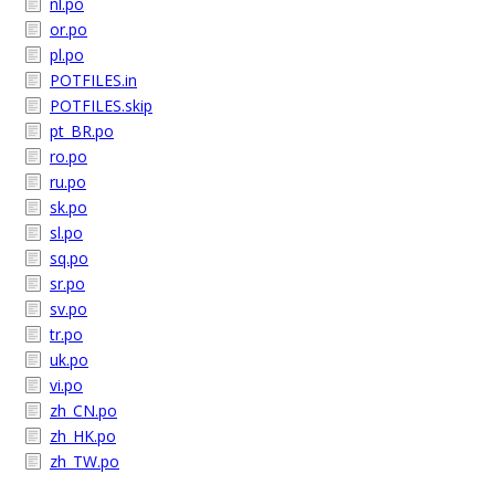
nl.po
or.po
pl.po
POTFILES.in
POTFILES.skip
pt_BR.po
ro.po
ru.po
sk.po
sl.po
sq.po
sr.po
sv.po
tr.po
uk.po
vi.po
zh_CN.po
zh_HK.po
zh_TW.po