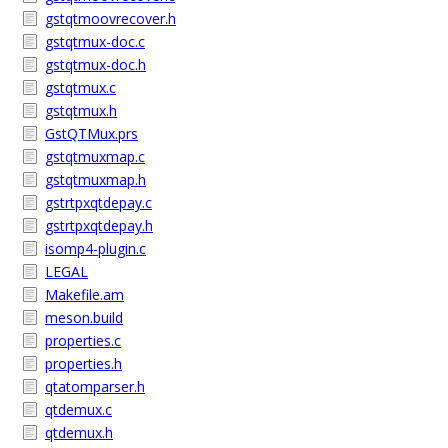
gstqtmoovrecover.h
gstqtmux-doc.c
gstqtmux-doc.h
gstqtmux.c
gstqtmux.h
GstQTMux.prs
gstqtmuxmap.c
gstqtmuxmap.h
gstrtpxqtdepay.c
gstrtpxqtdepay.h
isomp4-plugin.c
LEGAL
Makefile.am
meson.build
properties.c
properties.h
qtatomparser.h
qtdemux.c
qtdemux.h