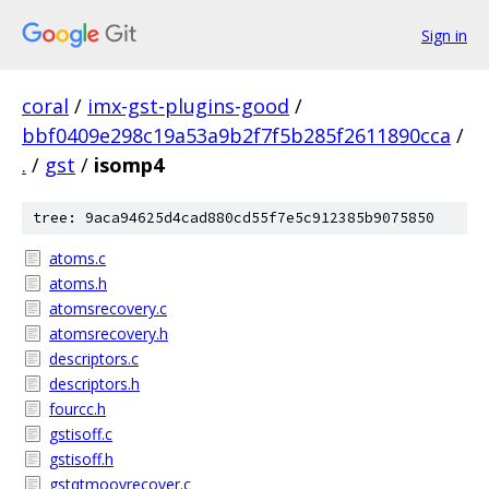
Sign in
coral
/
imx-gst-plugins-good
/
bbf0409e298c19a53a9b2f7f5b285f2611890cca
/
.
/
gst
/
isomp4
tree: 9aca94625d4cad880cd55f7e5c912385b9075850
atoms.c
atoms.h
atomsrecovery.c
atomsrecovery.h
descriptors.c
descriptors.h
fourcc.h
gstisoff.c
gstisoff.h
gstqtmoovrecover.c